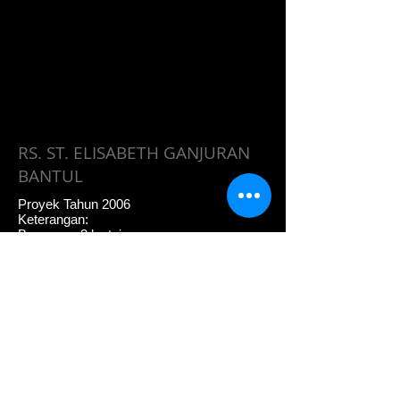
RS. ST. ELISABETH GANJURAN
BANTUL
Proyek Tahun 2006
Keterangan:
Bangunan 2 lantai
PT. RAHAYU TRADE &
CONTRACTORS
Jalan Tambak 306 (Jalan Godean KM. 3),
Ngestiharjo, Kasihan, Bantul, Daerah
Istimewa Yogyakarta
email.
rtc.jogja@gmail.com
Tel: (+62)274 - 622150, 565956, 513338,
561516, 563286
Fax: (+62)274 - 562406