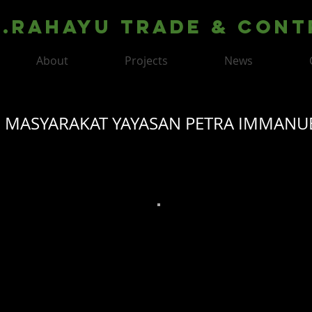
T.Rahayu Trade & Con
About
Projects
News
 MASYARAKAT YAYASAN PETRA IMMANU