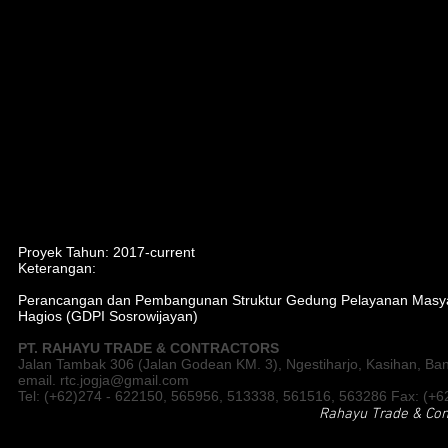
Proyek Tahun: 2017-current
Keterangan:
Perancangan dan Pembangunan Struktur Gedung Pelayanan Masya
Hagios (GDPI Sosrowijayan)
PT. RAHAYU TRADE & CONTRACTORS
Jalan Tambak 306 (Jalan Godean KM. 3), Ngestiharjo, Kasihan, Ban
email.
rtc.jogja@gmail.com
Tel: (+62)274 - 622150, 565956, 513338, 561516, 563286 Fax: (+6
Rahayu Trade & Co