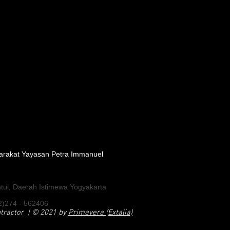
rakat Yayasan Petra Immanuel
tul, Daerah Istimewa Yogyakarta
2)274 - 562406
ntractor
| © 2021 by
Primavera (Extalia)